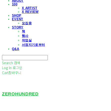
ABOUT
100
X ARTIST
X REVIEW
SHOP
EVENT
모집중
STORY
책
행사
작업실
서점지기로부터
Q&A
Search
검색
Log In
로그인
Cart
장바구니
ZEROHUNDRED