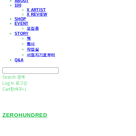
ABOUT
100
X ARTIST
X REVIEW
SHOP
EVENT
모집중
STORY
책
행사
작업실
서점지기로부터
Q&A
Search
검색
Log In
로그인
Cart
장바구니
ZEROHUNDRED